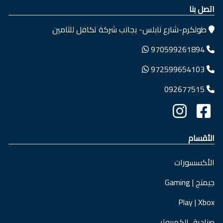
اتصل بنا
طولكرم-شارع نابلس- بجانب شركة تكافل للتامين
970599261894
972599654103
092677515
الأقسام
الأكسسورات
جيمنج | Gaming
Play | Xbox
صناديق الكمبيوتر