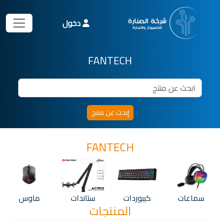
دخول
FANTECH
FANTECH
سماعات
كيبوردات
ستاندات
ماوس
المنتجات