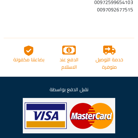
00972599654103
0097092677515
خدمة التوصيل
الدفع عند
بضاعتنا مكفولة
متوفرة
الاستلام
نقبل الدفع بواسطة