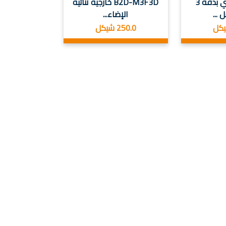
بتقنية واي فاي بدقة 3
B2D-M3F3D خارجية ثنائية
...
الإضاء...
250.0 شيكل