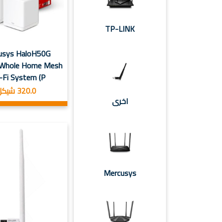
TP-LINK
usys HaloH50G
Whole Home Mesh
Fi System (P...
320.0 شيكل
اخرى
Mercusys