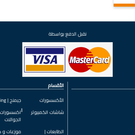
نقبل الدفع بواسطة
الأقسام
الأكسسورات
جيمنج | Gaming
شاشات الكمبيوتر
ْْْاكسسورات
الجوالات
الطابعات |
موزعات و ك