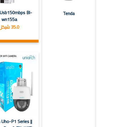
k Usb150mbps Bl-
Tenda
wn155a
35.0 شيكل
 Uho-P1 Series ||