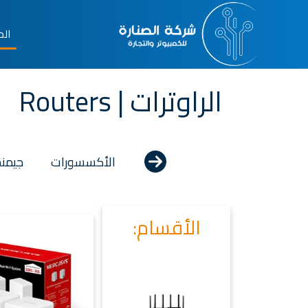
الم
الراوترات | Routers
الأكسسورات
جيمنج | g
الأقسام: