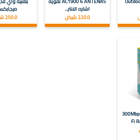
Outdoo
AC1900 6 ANTENAS تقوية
اشاره الانتر...
ميجابكسل 
220.0 شيكل
250.0 شيكل
ة 300Mbps Wi-
Fi R