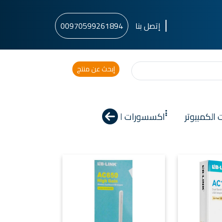
إتصل بنا
00970599261894
الكمبيوتر
ْْْاكسسورات الجوالات
الراوترات | Routers