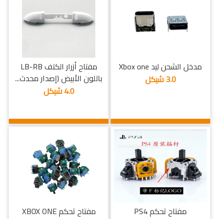
مدخل الشحن ليد Xbox one
مفتاح أزرار الكتف LB-RB
باللون الأبيض (إصدار محدث...
3.0 شيكل
4.0 شيكل
مفتاح تحكم PS4
مفتاح تحكم XBOX ONE