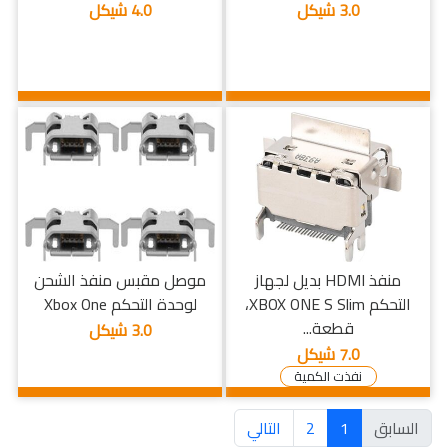
3.0 شيكل
4.0 شيكل
منفذ HDMI بديل لجهاز
موصل مقبس منفذ الشحن
التحكم XBOX ONE S Slim،
لوحدة التحكم Xbox One
قطعة...
3.0 شيكل
7.0 شيكل
نفذت الكمية
السابق
1
2
التالي