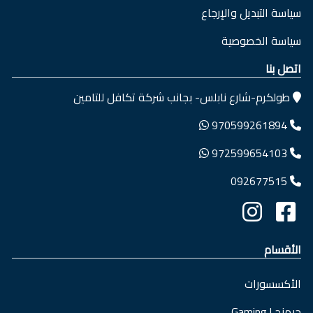
سياسة التبديل والإرجاع
سياسة الخصوصية
اتصل بنا
طولكرم-شارع نابلس- بجانب شركة تكافل للتامين
970599261894
972599654103
092677515
الأقسام
الأكسسورات
جيمنج | Gaming