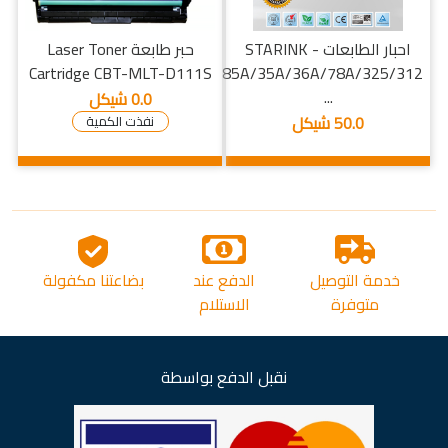
احبار الطابعات - STARINK
حبر طابعة Laser Toner
Cartridge CBT-MLT-D111S
85A/35A/36A/78A/325/312
...
0.0 شيكل
50.0 شيكل
نفذت الكمية
خدمة التوصيل
الدفع عند
بضاعتنا مكفولة
متوفرة
الاستلام
نقبل الدفع بواسطة