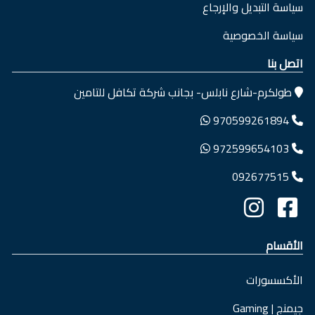
سياسة التبديل والإرجاع
سياسة الخصوصية
اتصل بنا
طولكرم-شارع نابلس- بجانب شركة تكافل للتامين
970599261894
972599654103
092677515
الأقسام
الأكسسورات
جيمنج | Gaming