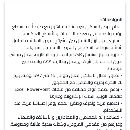
المواصفات
:
- قلم عرض لاسلكي بتردد 2.4 جيجاهرتز مع ضوء أحمر ساطع
لرؤية واضحة على معظم الخلفيات والأسطح العاكسة.
- يحتوي على أزرار للانتقال بين الشرائح، عرض الشاشة بالكامل،
شاشة سوداء، للتحكم في العرض التقديمي بسهولة.
- مزود بجهاز استقبال USB بجانب حجرة البطارية، يعمل مباشرة
بدون الحاجة إلى تثبيت، ويعمل ببطارية AAA واحدة (غير
مرفقة).
- نطاق اتصال لاسلكي فعال حوالي 15 متر / 59 بوصة، يتيح
لك التحرك بحرية والتفاعل مع الجمهور.
- يدعم تصفح أنواع مختلفة من ملفات Excel، PowerPoint،
صفحات الويب، الكتب الإلكترونية وغيرها.
- تصميم مريح ونحيف وصغير الحجم يوفر إحساسًا مريحًا عند
الاستخدام.
- مساعد رائع للمعلمين والمحاضرين والأساتذة والعلماء
وغيرهم من مقدمي العروض، وكذلك هدية مثالية ومدروسة.