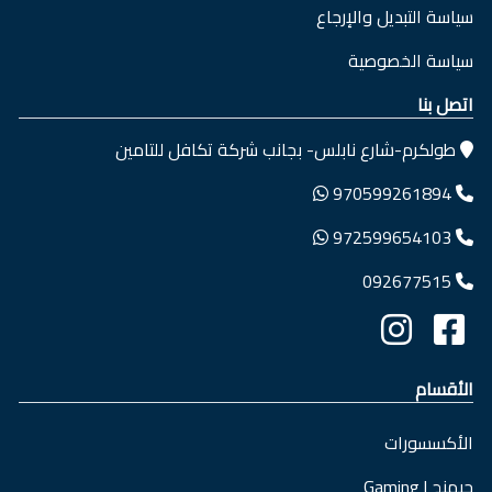
سياسة التبديل والإرجاع
سياسة الخصوصية
اتصل بنا
طولكرم-شارع نابلس- بجانب شركة تكافل للتامين
970599261894
972599654103
092677515
الأقسام
الأكسسورات
جيمنج | Gaming